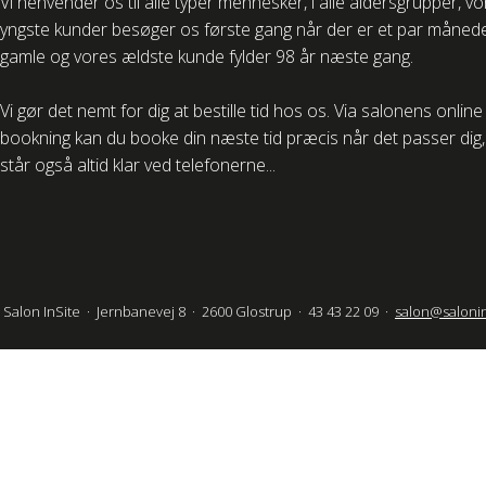
Vi henvender os til alle typer mennesker, i alle aldersgrupper, v
yngste kunder besøger os første gang når der er et par måned
gamle og vores ældste kunde fylder 98 år næste gang.
Vi gør det nemt for dig at bestille tid hos os. Via salonens online
bookning kan du booke din næste tid præcis når det passer dig, 
står også altid klar ved telefonerne...
Salon InSite · Jernbanevej 8 · 2600 Glostrup · 43 43 22 09 ·
salon@salonin