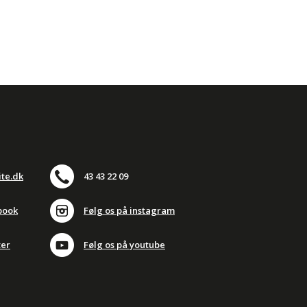
ite.dk
43 43 22 09
book
Følg os på instagram
ter
Følg os på youtube