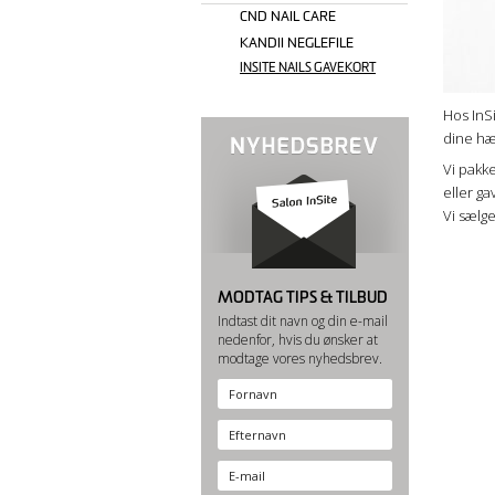
CND NAIL CARE
KANDII NEGLEFILE
INSITE NAILS GAVEKORT
Hos InSi
dine hæ
Vi pakke
eller ga
Vi sælge
MODTAG TIPS & TILBUD
Indtast dit navn og din e-mail
nedenfor, hvis du ønsker at
modtage vores nyhedsbrev.