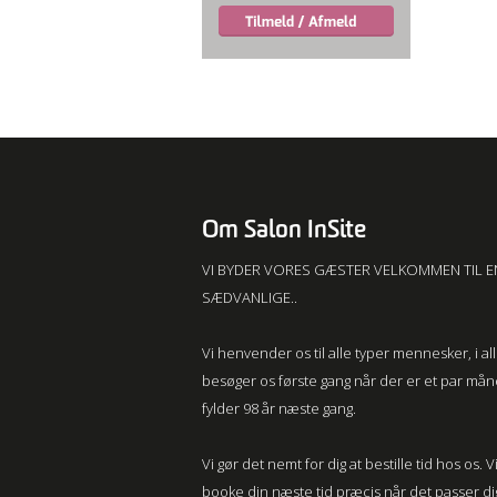
Om Salon InSite
VI BYDER VORES GÆSTER VELKOMMEN TIL E
SÆDVANLIGE..
Vi henvender os til alle typer mennesker, i a
besøger os første gang når der er et par må
fylder 98 år næste gang.
Vi gør det nemt for dig at bestille tid hos os
booke din næste tid præcis når det passer dig, 