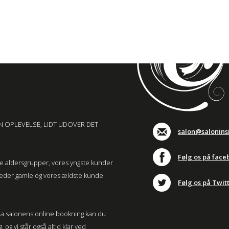
N OPLEVELSE, LIDT UDOVER DET
salon@salonins
Følg os på face
lle aldersgrupper, vores yngste kunder
neder gamle og vores ældste kunde
Følg os på Twit
. Via salonens online bookning kan du
og vi står også altid klar ved