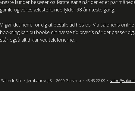
yngste kunder besøger os første gang når der er et par måned
gamle og vores ældste kunde fylder 98 år næste gang.
Vi gør det nemt for dig at bestille tid hos os. Via salonens online
bookning kan du booke din næste tid præcis når det passer dig, 
står også altid klar ved telefonerne...
Salon InSite · Jernbanevej 8 · 2600 Glostrup · 43 43 22 09 ·
salon@salonin