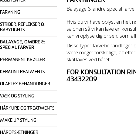
FARVNINGER
ASSISTENTER
Balayage & andre special farve t
FARVNING
Hvis du vil have oplyst en helt n
STRIBER, REFLEKSER &
salonen så vi kan lave en kons
BABYLIGHTS
kan vi oplyse dig prisen, som af
BALAYAGE, OMBRE &
Disse typer farvebehandlinger er
SPECIAL FARVER
være meget forskellige, alt efte
skal laves ved håret.
PERMANENT KRØLLER
FOR KONSULTATION RING
KERATIN TREATMENTS
43432209
OLAPLEX BEHANDLINGER
VASK OG STYLING
HÅRKURE OG TREATMENTS
MAKE UP STYLING
HÅROPSÆTNINGER