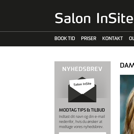
BOOK TID
PRISER
KONTAKT
O
MALIBU C
DAM
MODTAG TIPS & TILBUD
Indtast dit navn og din e-mail
nedenfor, hvis du ønsker at
modtage vores nyhedsbrev.