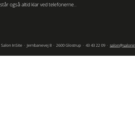
står også altid klar ved telefonerne...
Salon InSite · Jernbanevej 8 · 2600 Glostrup · 43 43 22 09 ·
salon@salonin