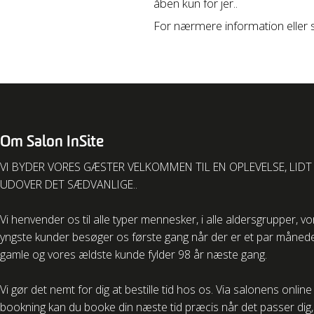
åben kun for jer..
For nærmere information eller s
Om Salon InSite
VI BYDER VORES GÆSTER VELKOMMEN TIL EN OPLEVELSE, LIDT
UDOVER DET SÆDVANLIGE..
Vi henvender os til alle typer mennesker, i alle aldersgrupper, v
yngste kunder besøger os første gang når der er et par måned
gamle og vores ældste kunde fylder 98 år næste gang.
Vi gør det nemt for dig at bestille tid hos os. Via salonens online
bookning kan du booke din næste tid præcis når det passer dig, 