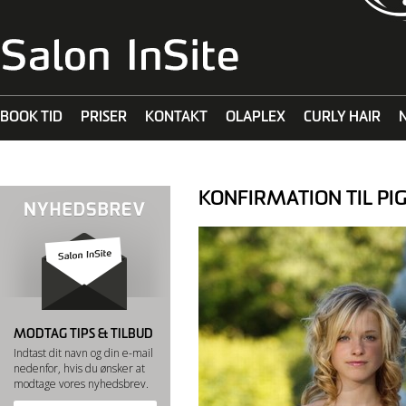
BOOK TID
PRISER
KONTAKT
OLAPLEX
CURLY HAIR
MALIBU C
KONFIRMATION TIL PI
MODTAG TIPS & TILBUD
Indtast dit navn og din e-mail
nedenfor, hvis du ønsker at
modtage vores nyhedsbrev.