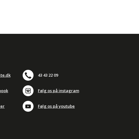
ite.dk
43 43 22 09
book
Følg os på instagram
ter
Følg os på youtube