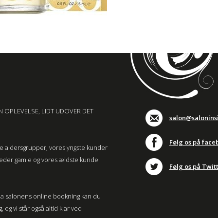
N OPLEVELSE, LIDT UDOVER DET
salon@salonins
Følg os på face
lle aldersgrupper, vores yngste kunder
neder gamle og vores ældste kunde
Følg os på Twit
. Via salonens online bookning kan du
og vi står også altid klar ved