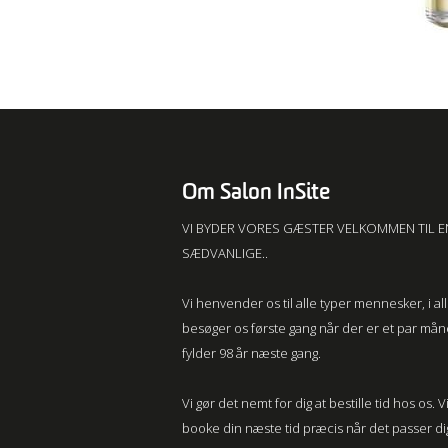
Om Salon InSite
VI BYDER VORES GÆSTER VELKOMMEN TIL E
SÆDVANLIGE..
Vi henvender os til alle typer mennesker, i a
besøger os første gang når der er et par må
fylder 98 år næste gang.
Vi gør det nemt for dig at bestille tid hos os
booke din næste tid præcis når det passer dig, 