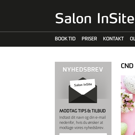
BOOK TID
PRISER
KONTAKT
O
MALIBU C
CND 
MODTAG TIPS & TILBUD
Indtast dit navn og din e-mail
nedenfor, hvis du ønsker at
modtage vores nyhedsbrev.