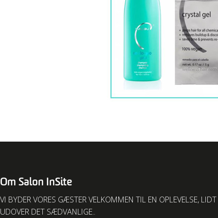
Om Salon InSite
VI BYDER VORES GÆSTER VELKOMMEN TIL EN OPLEVELSE, LIDT
UDOVER DET SÆDVANLIGE..