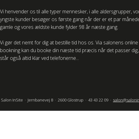
Vi henvender os til alle typer mennesker, i alle aldersgrupper, v
yngste kunder besøger os første gang når der er et par måned
gamle og vores ældste kunde fylder 98 år næste gang.
Vi gør det nemt for dig at bestille tid hos os. Via salonens online
bookning kan du booke din næste tid præcis når det passer dig, 
står også altid klar ved telefonerne...
Salon InSite · Jernbanevej 8 · 2600 Glostrup · 43 43 22 09 ·
salon@salonin