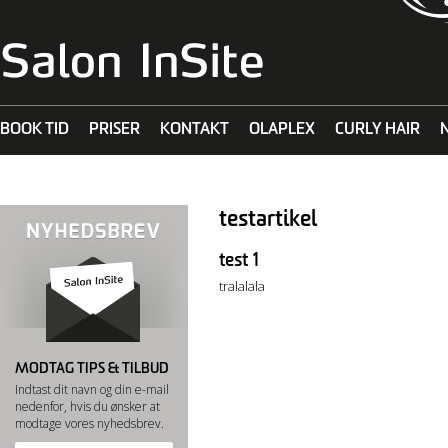
BOOK TID
PRISER
KONTAKT
OLAPLEX
CURLY HAIR
MALIBU C
testartikel
test 1
tralalala
MODTAG TIPS & TILBUD
Indtast dit navn og din e-mail
nedenfor, hvis du ønsker at
modtage vores nyhedsbrev.