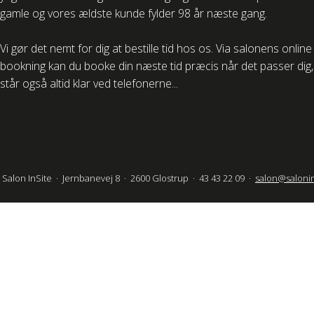
gamle og vores ældste kunde fylder 98 år næste gang.
Vi gør det nemt for dig at bestille tid hos os. Via salonens online
bookning kan du booke din næste tid præcis når det passer dig, 
står også altid klar ved telefonerne...
Salon InSite · Jernbanevej 8 · 2600 Glostrup · 43 43 22 09 ·
salon@salonin