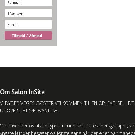
Om Salon InSite
VI BYDER VORES GÆSTER VELKOMMEN TIL EN OPLEVELSE, LIDT
UDOVER DET SÆDVANLIGE..
Vi henvender os til alle typer mennesker, i alle aldersgrupper, v
yngste kunder besøger os første gang når der er et par måned