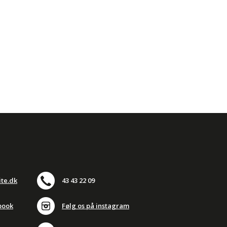
ite.dk
43 43 22 09
book
Følg os på instagram