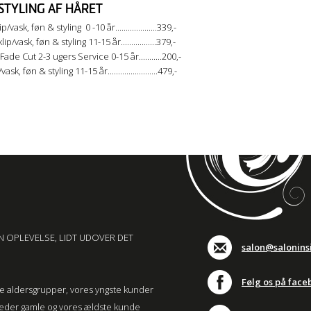
STYLING AF HÅRET
/vask, føn & styling 0 -10 år....................339,-
p/vask, føn & styling 11-15 år.................379,-
ade Cut 2-3 ugers Service 0-15 år...........200,-
ask, føn & styling 11-15 år........................479,-
N OPLEVELSE, LIDT UDOVER DET
salon@salonins
Følg os på face
lle aldersgrupper, vores yngste kunder
neder gamle og vores ældste kunde