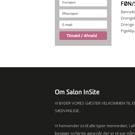
FØN/
Børneklip
Drengekli
Drenge F
Pigeklip/v
Om Salon InSite
VI BYDER VORES GÆSTER VELKOMMEN TIL E
SÆDVANLIGE..
Vi henvender os til alle typer mennesker, i a
besøger os første gang når der er et par må