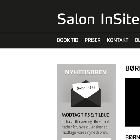
BOOK TID
PRISER
KONTAKT
O
MALIBU C
BØR
MODTAG TIPS & TILBUD
Indtast dit navn og din e-mail
nedenfor, hvis du ønsker at
modtage vores nyhedsbrev.
BØRN