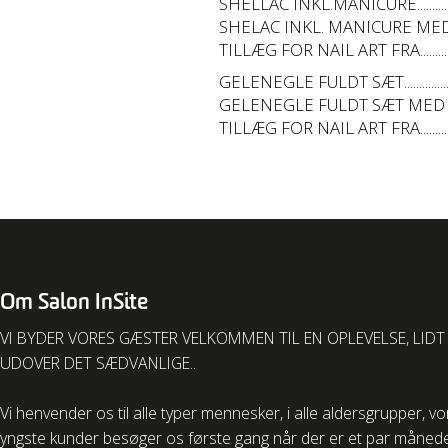
SHELLAC INKL.MANICURE....................
SHELAC INKL. MANICURE MED F
TILLÆG FOR NAIL ART FRA..................
GELENEGLE FULDT SÆT.......................
GELENEGLE FULDT SÆT MED FRA
TILLÆG FOR NAIL ART FRA..................
Om Salon InSite
VI BYDER VORES GÆSTER VELKOMMEN TIL EN OPLEVELSE, LIDT
UDOVER DET SÆDVANLIGE..
Vi henvender os til alle typer mennesker, i alle aldersgrupper, v
yngste kunder besøger os første gang når der er et par måned