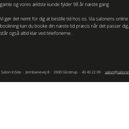
gamle og vores ældste kunde fylder 98 år næste gang.
Vi gør det nemt for dig at bestille tid hos os. Via salonens online
bookning kan du booke din næste tid præcis når det passer dig, 
står også altid klar ved telefonerne...
Salon InSite · Jernbanevej 8 · 2600 Glostrup · 43 43 22 09 ·
salon@salonin