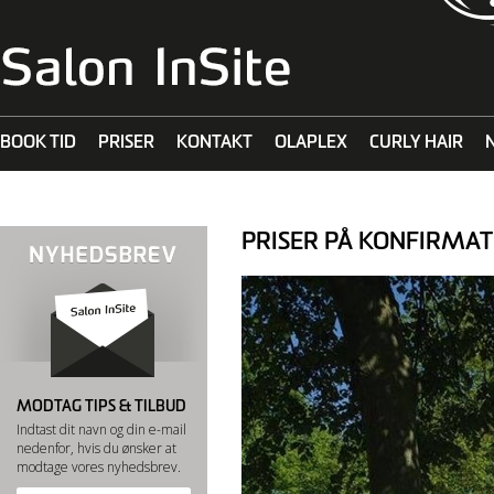
BOOK TID
PRISER
KONTAKT
OLAPLEX
CURLY HAIR
MALIBU C
PRISER PÅ KONFIRMAT
MODTAG TIPS & TILBUD
Indtast dit navn og din e-mail
nedenfor, hvis du ønsker at
modtage vores nyhedsbrev.