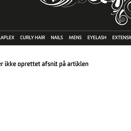
LAPLEX
CURLY HAIR
NAILS
MENS
EYELASH
EXTENSI
r ikke oprettet afsnit på artiklen