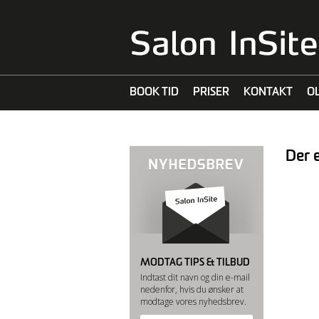
BOOK TID
PRISER
KONTAKT
O
MALIBU C
Der e
MODTAG TIPS & TILBUD
Indtast dit navn og din e-mail
nedenfor, hvis du ønsker at
modtage vores nyhedsbrev.