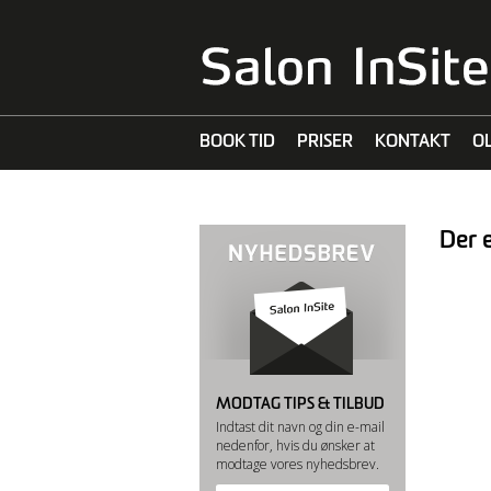
BOOK TID
PRISER
KONTAKT
O
MALIBU C
Der e
MODTAG TIPS & TILBUD
Indtast dit navn og din e-mail
nedenfor, hvis du ønsker at
modtage vores nyhedsbrev.