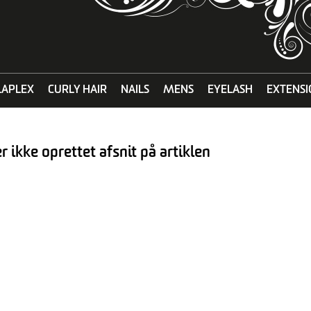
LAPLEX
CURLY HAIR
NAILS
MENS
EYELASH
EXTENSI
r ikke oprettet afsnit på artiklen