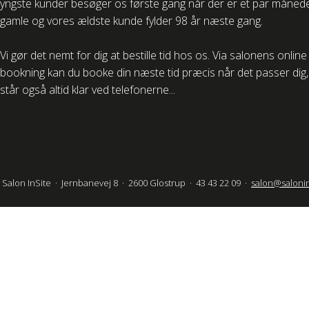
yngste kunder besøger os første gang når der er et par måned
gamle og vores ældste kunde fylder 98 år næste gang.
Vi gør det nemt for dig at bestille tid hos os. Via salonens online
bookning kan du booke din næste tid præcis når det passer dig, 
står også altid klar ved telefonerne...
Salon InSite · Jernbanevej 8 · 2600 Glostrup · 43 43 22 09 ·
salon@salonin