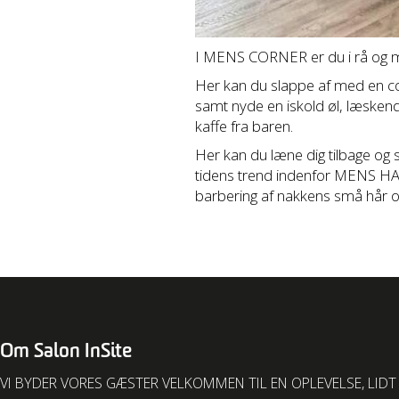
I MENS CORNER er du i rå og m
Her kan du slappe af med en 
samt nyde en iskold øl, læsken
kaffe fra baren.
Her kan du læne dig tilbage og 
tidens trend indenfor MENS HAI
barbering af nakkens små hår o
Om Salon InSite
VI BYDER VORES GÆSTER VELKOMMEN TIL EN OPLEVELSE, LIDT