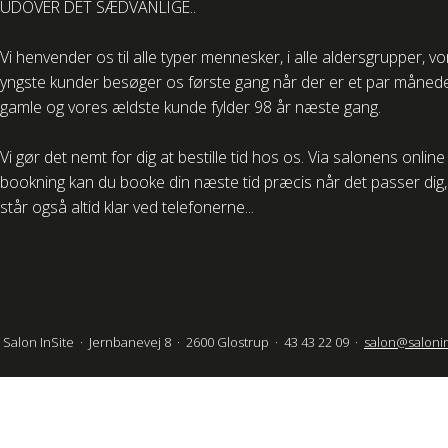
UDOVER DET SÆDVANLIGE..
Vi henvender os til alle typer mennesker, i alle aldersgrupper, v
yngste kunder besøger os første gang når der er et par måned
gamle og vores ældste kunde fylder 98 år næste gang.
Vi gør det nemt for dig at bestille tid hos os. Via salonens online
bookning kan du booke din næste tid præcis når det passer dig, 
står også altid klar ved telefonerne...
Salon InSite · Jernbanevej 8 · 2600 Glostrup · 43 43 22 09 ·
salon@salonin