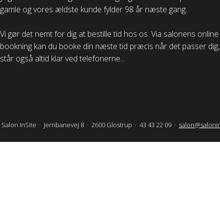
gamle og vores ældste kunde fylder 98 år næste gang.
Vi gør det nemt for dig at bestille tid hos os. Via salonens online
bookning kan du booke din næste tid præcis når det passer dig, 
står også altid klar ved telefonerne...
Salon InSite · Jernbanevej 8 · 2600 Glostrup · 43 43 22 09 ·
salon@salonin