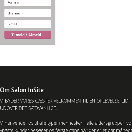
Om Salon InSite
VI BYDER VORES GÆSTER VELKOMMEN TIL EN OPLEVELSE, LIDT
UDOVER DET SÆDVANLIGE..
Vi henvender os til alle typer mennesker, i alle aldersgrupper, v
yngste kunder besøger os første gang når der er et par måned