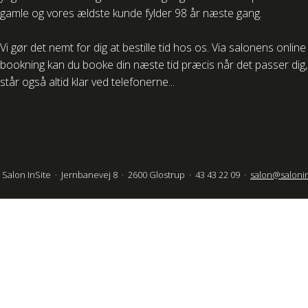
gamle og vores ældste kunde fylder 98 år næste gang.
Vi gør det nemt for dig at bestille tid hos os. Via salonens online
bookning kan du booke din næste tid præcis når det passer dig, 
står også altid klar ved telefonerne...
Salon InSite · Jernbanevej 8 · 2600 Glostrup · 43 43 22 09 ·
salon@salonin