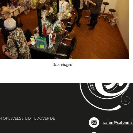
Stue etagen
N OPLEVELSE, LIDT UDOVER DET
salon@salonins