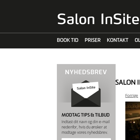
BOOK TID
PRISER
KONTAKT
O
MALIBU C
SALON I
Forrige
MODTAG TIPS & TILBUD
Indtast dit navn og din e-mail
nedenfor, hvis du ønsker at
modtage vores nyhedsbrev.