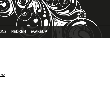
ONS
REDKEN
MAKEUP
ste